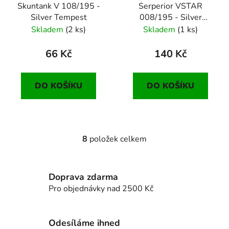
Skuntank V 108/195 -
Serperior VSTAR
Silver Tempest
008/195 - Silver
Tempest
Skladem
(2 ks)
Skladem
(1 ks)
66 Kč
140 Kč
DO KOŠÍKU
DO KOŠÍKU
8
položek celkem
O
v
l
Doprava zdarma
á
d
Pro objednávky nad 2500 Kč
a
c
í
Odesíláme ihned