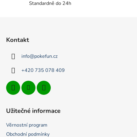
p
Standardně do 24h
r
v
Z
k
á
y
p
v
Kontakt
ý
a
p
t
i
info
@
pokefun.cz
í
s
u
+420 735 078 409
Užitečné informace
Věrnostní program
Obchodní podmínky