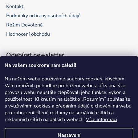
Kontakt
Podmínky ochrany osobních údajů
Režim Dovolená
Hodnocení obchodu
Odebírat newsletter
Na vašem soukromí nám záleží!
Vložte svůj e-mail a my vám budeme zasílat informace o
nových produktech na našem e-shopu.
Na našem webu používáme soubory cookies, abychom
Vám umožnili pohodlné prohlížení webu a díky analýze
E-mail
provozu webu neustále zlepšovali jeho funkce, výkon a
použitelnost.
Kliknutím na tlačítko „Rozumím“ souhlasíte
Vložením e-mailu souhlasíte s
podmínkami ochrany
s využíváním cookies a předáním údajů o chování na webu
osobních údajů
pro zobrazení cílené reklamy na sociálních sítích a
reklamních sítích na dalších webech.
Více informací
PŘIHLÁSIT SE
Nastavení