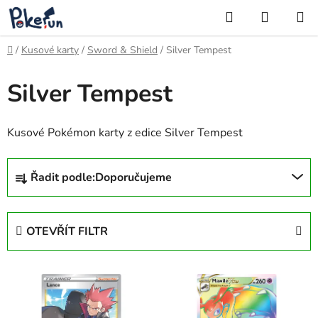
Přejít
Hledat
NÁKUP
na
KOŠÍK
obsah
Domů
/
Kusové karty
/
Sword & Shield
/
Silver Tempest
Silver Tempest
Kusové Pokémon karty z edice Silver Tempest
Ř
Řadit podle:
Doporučujeme
a
z
e
OTEVŘÍT FILTR
n
í
V
p
ý
r
p
o