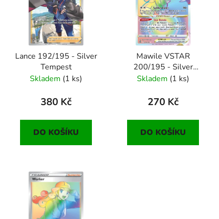
i
d
s
u
p
k
r
t
Lance 192/195 - Silver
Mawile VSTAR
o
ů
Tempest
200/195 - Silver
d
Tempest
Skladem
(1 ks)
Skladem
(1 ks)
u
k
380 Kč
270 Kč
t
ů
DO KOŠÍKU
DO KOŠÍKU