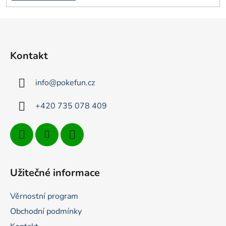
Z
á
p
Kontakt
a
t
info
@
pokefun.cz
í
+420 735 078 409
Užitečné informace
Věrnostní program
Obchodní podmínky