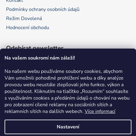
Kontakt
Podmínky ochrany osobních údajů
Režim Dovolená
Hodnocení obchodu
Odebírat newsletter
Na vašem soukromí nám záleží!
Vložte svůj e-mail a my vám budeme zasílat informace o
nových produktech na našem e-shopu.
Na našem webu používáme soubory cookies, abychom
Vám umožnili pohodlné prohlížení webu a díky analýze
E-mail
provozu webu neustále zlepšovali jeho funkce, výkon a
použitelnost.
Kliknutím na tlačítko „Rozumím“ souhlasíte
Vložením e-mailu souhlasíte s
podmínkami ochrany
s využíváním cookies a předáním údajů o chování na webu
osobních údajů
pro zobrazení cílené reklamy na sociálních sítích a
reklamních sítích na dalších webech.
Více informací
PŘIHLÁSIT SE
Nastavení