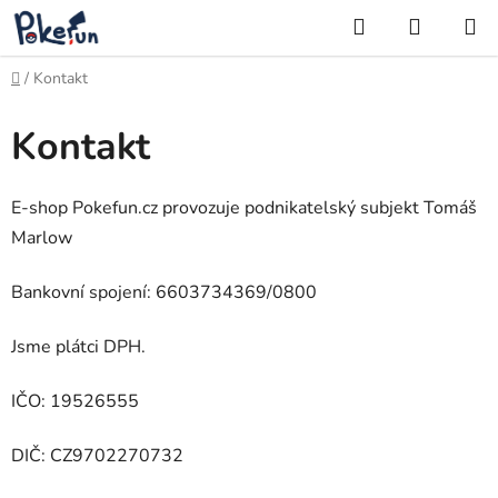
Přejít
Hledat
NÁKUP
na
KOŠÍK
obsah
Domů
/
Kontakt
Kontakt
E-shop Pokefun.cz provozuje podnikatelský subjekt Tomáš
Marlow
Bankovní spojení: 6603734369/0800
Jsme plátci DPH.
IČO: 19526555
DIČ: CZ9702270732