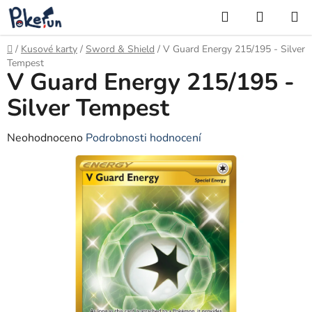
Přejít
Hledat
NÁKUP
na
KOŠÍK
obsah
Domů
/
Kusové karty
/
Sword & Shield
/
V Guard Energy 215/195 - Silver
Tempest
V Guard Energy 215/195 -
Silver Tempest
Průměrné
Neohodnoceno
Podrobnosti hodnocení
hodnocení
produktu
je
0,0
z
5
hvězdiček.