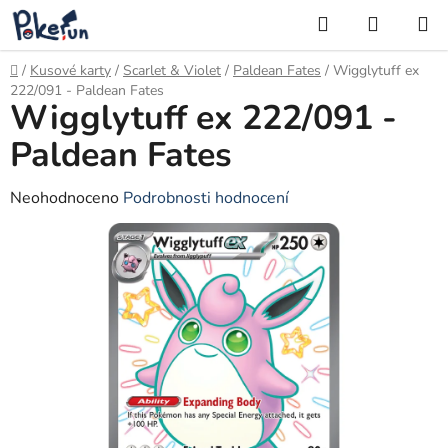
Přejít
Hledat
NÁKUP
na
KOŠÍK
obsah
Domů
/
Kusové karty
/
Scarlet & Violet
/
Paldean Fates
/
Wigglytuff ex
222/091 - Paldean Fates
Wigglytuff ex 222/091 -
Paldean Fates
Průměrné
Neohodnoceno
Podrobnosti hodnocení
hodnocení
produktu
je
0,0
z
5
hvězdiček.