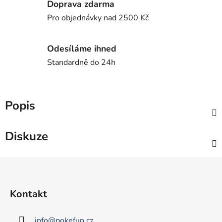
Doprava zdarma
Pro objednávky nad 2500 Kč
Odesíláme ihned
Standardně do 24h
Popis
Diskuze
Z
á
p
Kontakt
a
t
info
@
pokefun.cz