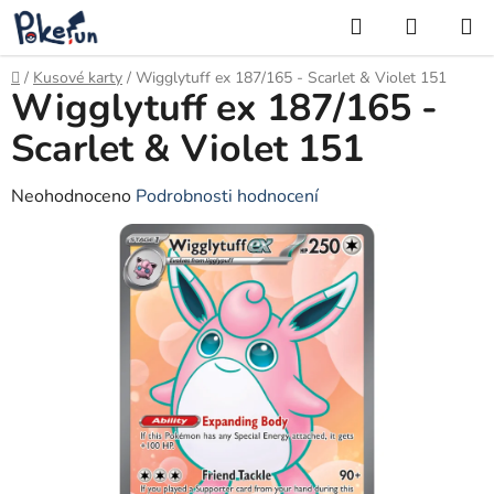
Přejít
Hledat
NÁKUP
na
KOŠÍK
obsah
Domů
/
Kusové karty
/
Wigglytuff ex 187/165 - Scarlet & Violet 151
Wigglytuff ex 187/165 -
Scarlet & Violet 151
Průměrné
Neohodnoceno
Podrobnosti hodnocení
hodnocení
produktu
je
0,0
z
5
hvězdiček.