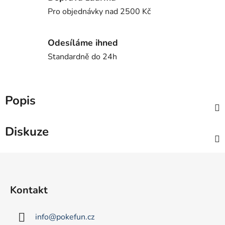
Pro objednávky nad 2500 Kč
Odesíláme ihned
Standardně do 24h
Popis
Diskuze
Z
á
p
Kontakt
a
t
info
@
pokefun.cz
í