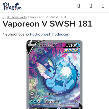
Přejít
Hledat
NÁKUP
na
KOŠÍK
obsah
Domů
/
Kusové karty
/
Vaporeon V SWSH 181
Vaporeon V SWSH 181
Průměrné
Neohodnoceno
Podrobnosti hodnocení
hodnocení
produktu
je
0,0
z
5
hvězdiček.