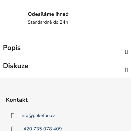
Odesíláme ihned
Standardně do 24h
Popis
Diskuze
Z
á
p
Kontakt
a
t
info
@
pokefun.cz
í
+420 735 078 409