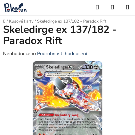
Přejít
Hledat
NÁKUP
na
KOŠÍK
obsah
Domů
/
Kusové karty
/
Skeledirge ex 137/182 - Paradox Rift
Skeledirge ex 137/182 -
Paradox Rift
Průměrné
Neohodnoceno
Podrobnosti hodnocení
hodnocení
produktu
je
0,0
z
5
hvězdiček.