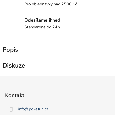
Pro objednávky nad 2500 Kč
Odesíláme ihned
Standardně do 24h
Popis
Diskuze
Z
á
p
Kontakt
a
t
info
@
pokefun.cz
í