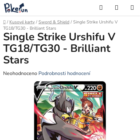
Přejít
Hledat
NÁKUP
na
KOŠÍK
obsah
Domů
/
Kusové karty
/
Sword & Shield
/
Single Strike Urshifu V
TG18/TG30 - Brilliant Stars
Single Strike Urshifu V
TG18/TG30 - Brilliant
Stars
Průměrné
Neohodnoceno
Podrobnosti hodnocení
hodnocení
produktu
je
0,0
z
5
hvězdiček.