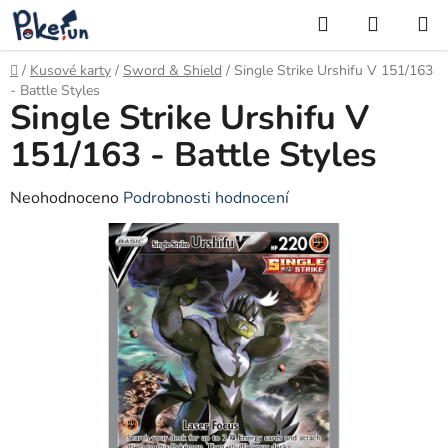
Přejít
Hledat
NÁKUP
na
KOŠÍK
obsah
Domů
/
Kusové karty
/
Sword & Shield
/
Single Strike Urshifu V 151/163
- Battle Styles
Single Strike Urshifu V
151/163 - Battle Styles
Průměrné
Neohodnoceno
Podrobnosti hodnocení
hodnocení
produktu
je
0,0
z
5
hvězdiček.