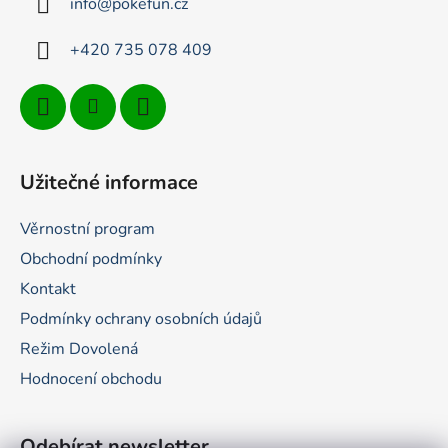
info
@
pokefun.cz
í
+420 735 078 409
Užitečné informace
Věrnostní program
Obchodní podmínky
Kontakt
Podmínky ochrany osobních údajů
Režim Dovolená
Hodnocení obchodu
Odebírat newsletter