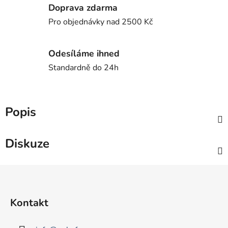
Doprava zdarma
Pro objednávky nad 2500 Kč
Odesíláme ihned
Standardně do 24h
Popis
Diskuze
Z
á
p
Kontakt
a
t