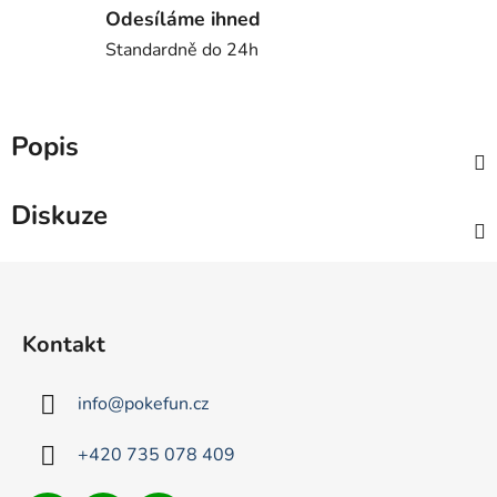
Odesíláme ihned
Standardně do 24h
Popis
Diskuze
Z
á
p
Kontakt
a
t
info
@
pokefun.cz
í
+420 735 078 409