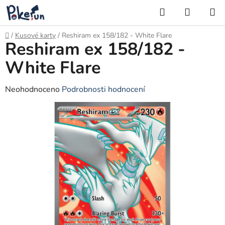
Přejít
Hledat
NÁKUP
na
KOŠÍK
obsah
Domů
/
Kusové karty
/
Reshiram ex 158/182 - White Flare
Reshiram ex 158/182 -
White Flare
Průměrné
Neohodnoceno
Podrobnosti hodnocení
hodnocení
produktu
je
0,0
z
5
hvězdiček.