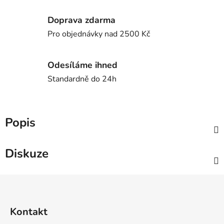
Doprava zdarma
Pro objednávky nad 2500 Kč
Odesíláme ihned
Standardně do 24h
Popis
Diskuze
Z
á
p
Kontakt
a