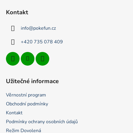
á
p
Kontakt
a
t
info
@
pokefun.cz
í
+420 735 078 409
Užitečné informace
Věrnostní program
Obchodní podmínky
Kontakt
Podmínky ochrany osobních údajů
Režim Dovolená