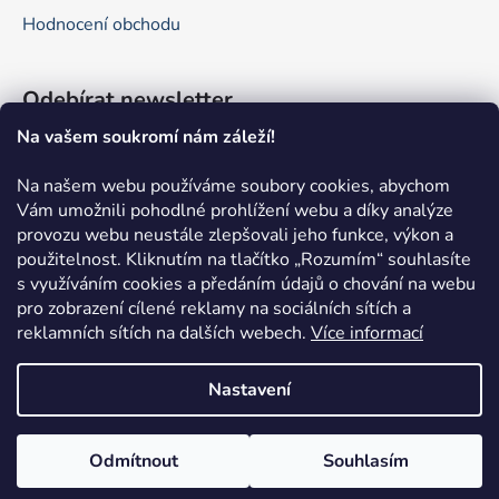
Hodnocení obchodu
Odebírat newsletter
Na vašem soukromí nám záleží!
Vložte svůj e-mail a my vám budeme zasílat informace o
nových produktech na našem e-shopu.
Na našem webu používáme soubory cookies, abychom
Vám umožnili pohodlné prohlížení webu a díky analýze
E-mail
provozu webu neustále zlepšovali jeho funkce, výkon a
použitelnost.
Kliknutím na tlačítko „Rozumím“ souhlasíte
Vložením e-mailu souhlasíte s
podmínkami ochrany
s využíváním cookies a předáním údajů o chování na webu
osobních údajů
pro zobrazení cílené reklamy na sociálních sítích a
reklamních sítích na dalších webech.
Více informací
PŘIHLÁSIT SE
Nastavení
Odmítnout
Souhlasím
Vytvořil Shoptet
Copyright 2026
Pokefun.cz
. Všechna práva vyhrazena.