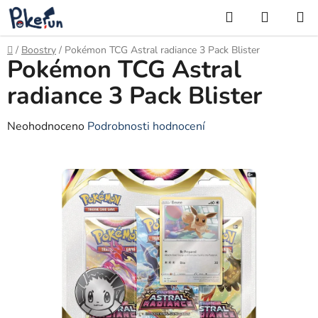
Přejít
Hledat
NÁKUP
na
KOŠÍK
obsah
Domů
/
Boostry
/
Pokémon TCG Astral radiance 3 Pack Blister
Pokémon TCG Astral
radiance 3 Pack Blister
Průměrné
Neohodnoceno
Podrobnosti hodnocení
hodnocení
produktu
je
0,0
z
5
hvězdiček.