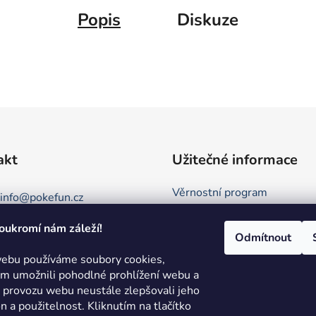
Popis
Diskuze
akt
Užitečné informace
Věrnostní program
info
@
pokefun.cz
Obchodní podmínky
oukromí nám záleží!
+420 735 078 409
Kontakt
Odmítnout
Podmínky ochrany osobních 
ebu používáme soubory cookies,
 umožnili pohodlné prohlížení webu a
Režim Dovolená
e provozu webu neustále zlepšovali jeho
Hodnocení obchodu
on a použitelnost.
Kliknutím na tlačítko