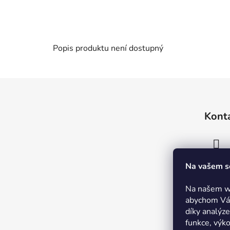
Popis produktu není dostupný
Z
á
Kont
p
a
t
í
Na vašem s
Na našem w
abychom Vám
díky analýz
funkce, výk