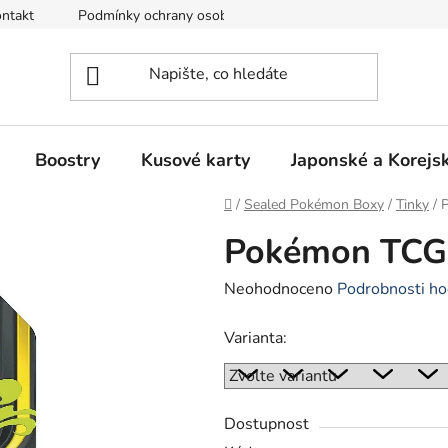
ntakt
Podmínky ochrany osobních údajů
Režim Dovolená
Boostry
Kusové karty
Japonské a Korejs
Domů
/
Sealed Pokémon Boxy
/
Tinky
/
Pokémon TCG:
Průměrné
Neohodnoceno
Podrobnosti ho
hodnocení
Varianta:
produktu
je
0,0
z
Dostupnost