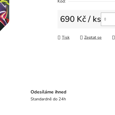
5
Kód:
hvězdiček.
690 Kč
/ ks
Měrná cena:
Tisk
Zeptat se
Odesíláme ihned
Standardně do 24h