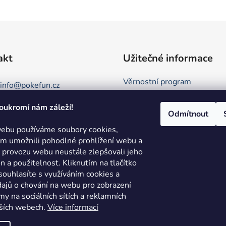
akt
Užitečné informace
Věrnostní program
info
@
pokefun.cz
Obchodní podmínky
oukromí nám záleží!
+420 735 078 409
Kontakt
Odmítnout
Podmínky ochrany osobních 
ebu používáme soubory cookies,
 umožnili pohodlné prohlížení webu a
Režim Dovolená
e provozu webu neustále zlepšovali jeho
Hodnocení obchodu
on a použitelnost.
Kliknutím na tlačítko
ouhlasíte s využíváním cookies a
ajů o chování na webu pro zobrazení
my na sociálních sítích a reklamních
lších webech.
Více informací