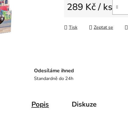
z
289 Kč
/ ks
5
Měrná cena:
hvězdiček.
Tisk
Zeptat se
Odesíláme ihned
Standardně do 24h
Popis
Diskuze