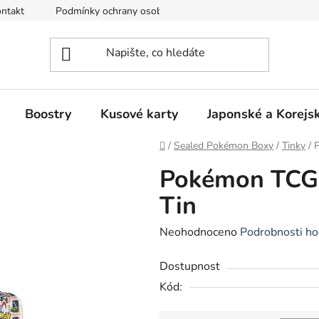
ntakt
Podmínky ochrany osobních údajů
Režim Dovolená
Boostry
Kusové karty
Japonské a Korejs
Domů
/
Sealed Pokémon Boxy
/
Tinky
/
P
Pokémon TCG:
Tin
Průměrné
Neohodnoceno
Podrobnosti ho
hodnocení
Dostupnost
produktu
Kód:
je
0,0