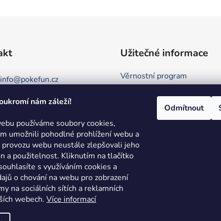
akt
Užitečné informace
Věrnostní program
info
@
pokefun.cz
Obchodní podmínky
oukromí nám záleží!
+420 735 078 409
Kontakt
Odmítnout
Podmínky ochrany osobních 
ebu používáme soubory cookies,
 umožnili pohodlné prohlížení webu a
Režim Dovolená
e provozu webu neustále zlepšovali jeho
Hodnocení obchodu
on a použitelnost.
Kliknutím na tlačítko
ouhlasíte s využíváním cookies a
ajů o chování na webu pro zobrazení
my na sociálních sítích a reklamních
lších webech.
Více informací