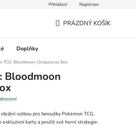
Přihlášení
Registrace
Hodnocení obchodu
PRÁZDNÝ KOŠÍK
NÁKUPNÍ
KOŠÍK
ké
Doplňky
 TCG: Bloodmoon Ursaluna ex Box
: Bloodmoon
Box
dnocení
 ideální volbou pro fanoušky Pokémon TCG,
 o exkluzivní karty a posílit své herní strategie.