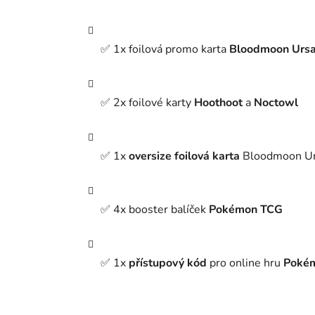
✅ 1x foilová promo karta
Bloodmoon Ursa
✅ 2x foilové karty
Hoothoot
a
Noctowl
✅ 1x
oversize foilová karta
Bloodmoon Ursa
✅ 4x booster balíček
Pokémon TCG
✅ 1x
přístupový kód
pro online hru
Pokém