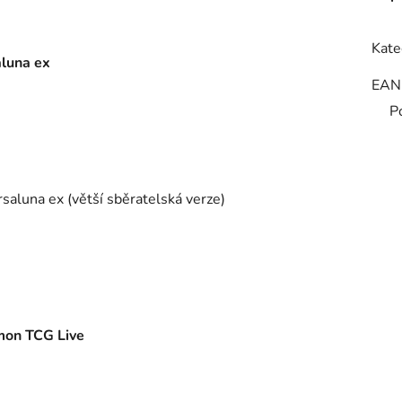
Kate
luna ex
EAN
P
luna ex (větší sběratelská verze)
on TCG Live