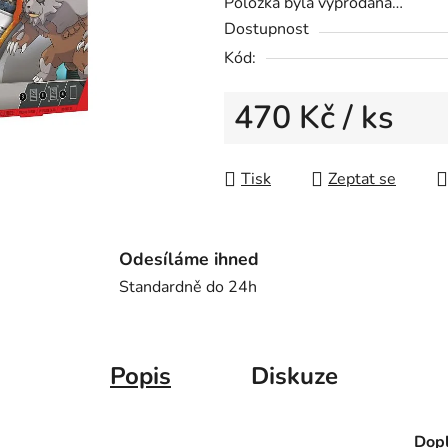
Položka byla vyprodána…
z
Dostupnost
5
Kód:
hvězdiček.
470 Kč
/ ks
Měrná cena:
Tisk
Zeptat se
Odesíláme ihned
Standardně do 24h
Popis
Diskuze
Dopl