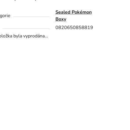
Sealed Pokémon
gorie
Boxy
0820650858819
oložka byla vyprodána…