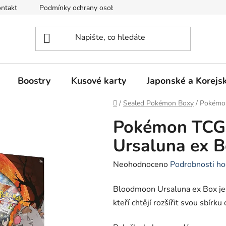
ntakt
Podmínky ochrany osobních údajů
Režim Dovolená
Boostry
Kusové karty
Japonské a Korejs
Domů
/
Sealed Pokémon Boxy
/
Pokémon
Pokémon TCG
Ursaluna ex 
Průměrné
Neohodnoceno
Podrobnosti ho
hodnocení
Bloodmoon Ursaluna ex Box je
produktu
kteří chtějí rozšířit svou sbírku
je
0,0