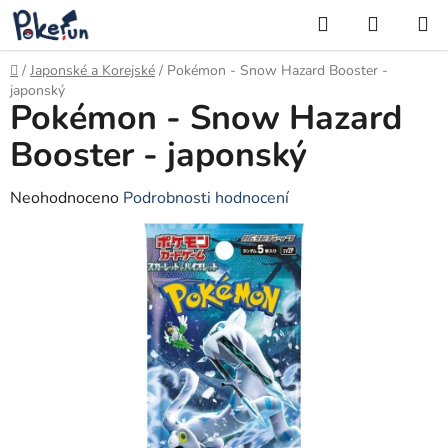
Přejít
Hledat
NÁKUP
na
KOŠÍK
obsah
Domů
/
Japonské a Korejské
/
Pokémon - Snow Hazard Booster -
japonský
Pokémon - Snow Hazard
Booster - japonský
Průměrné
Neohodnoceno
Podrobnosti hodnocení
hodnocení
produktu
je
0,0
z
5
hvězdiček.