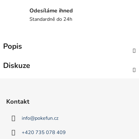
Odesíláme ihned
Standardně do 24h
Popis
Diskuze
Z
á
p
Kontakt
a
t
info
@
pokefun.cz
í
+420 735 078 409