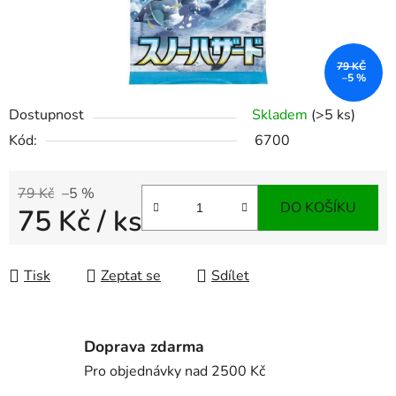
79 KČ
–5 %
Dostupnost
Skladem
(>5 ks)
Kód:
6700
79 Kč
–5 %
DO KOŠÍKU
75 Kč
/ ks
Měrná cena:
Tisk
Zeptat se
Sdílet
Doprava zdarma
Pro objednávky nad 2500 Kč