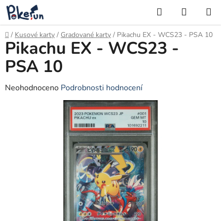
Přejít
Hledat
NÁKUP
na
KOŠÍK
obsah
Domů
/
Kusové karty
/
Gradované karty
/
Pikachu EX - WCS23 - PSA 10
Pikachu EX - WCS23 -
PSA 10
Průměrné
Neohodnoceno
Podrobnosti hodnocení
hodnocení
produktu
je
0,0
z
5
hvězdiček.