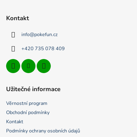
á
p
Kontakt
a
t
info
@
pokefun.cz
í
+420 735 078 409
Užitečné informace
Věrnostní program
Obchodní podmínky
Kontakt
Podmínky ochrany osobních údajů