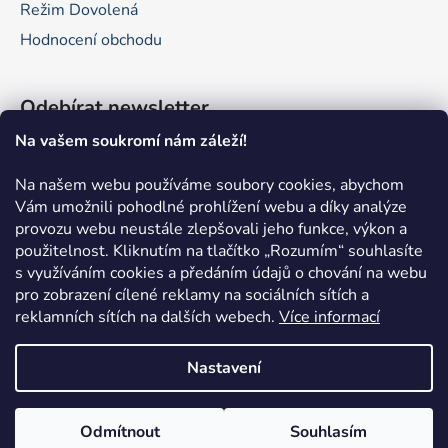
Režim Dovolená
Hodnocení obchodu
Odebírat newsletter
Na vašem soukromí nám záleží!
Vložte svůj e-mail a my vám budeme zasílat informace o
nových produktech na našem e-shopu.
Na našem webu používáme soubory cookies, abychom
Vám umožnili pohodlné prohlížení webu a díky analýze
E-mail
provozu webu neustále zlepšovali jeho funkce, výkon a
použitelnost.
Kliknutím na tlačítko „Rozumím“ souhlasíte
Vložením e-mailu souhlasíte s
podmínkami ochrany
s využíváním cookies a předáním údajů o chování na webu
osobních údajů
pro zobrazení cílené reklamy na sociálních sítích a
reklamních sítích na dalších webech.
Více informací
PŘIHLÁSIT SE
Nastavení
Odmítnout
Souhlasím
Vytvořil Shoptet