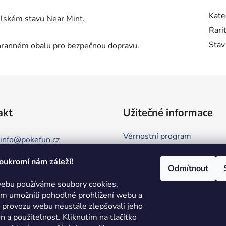
Kate
lském stavu Near Mint.
Rari
Stav
hranném obalu pro bezpečnou dopravu.
akt
Užitečné informace
Věrnostní program
info
@
pokefun.cz
Obchodní podmínky
oukromí nám záleží!
+420 735 078 409
Kontakt
Odmítnout
Podmínky ochrany osobních 
ebu používáme soubory cookies,
 umožnili pohodlné prohlížení webu a
Režim Dovolená
e provozu webu neustále zlepšovali jeho
Hodnocení obchodu
on a použitelnost.
Kliknutím na tlačítko