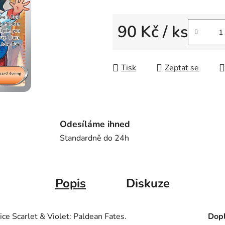
5
hvězdiček.
90 Kč
/ ks
Měrná cena:
Tisk
Zeptat se
Odesíláme ihned
Standardně do 24h
Popis
Diskuze
e Scarlet & Violet: Paldean Fates.
Dopl