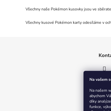
Všechny naše Pokémon kusovky jsou ve sběrate
Všechny kusové Pokémon karty odesíláme v oc
Z
á
Kont
p
a
t
í
Na vašem s
Na našem w
abychom Vám
díky analýz
funkce, výk