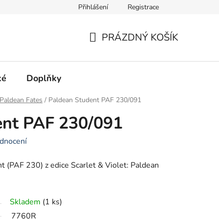
Přihlášení
Registrace
Hodnocení obchodu
PRÁZDNÝ KOŠÍK
NÁKUPNÍ
KOŠÍK
ké
Doplňky
Paldean Fates
/
Paldean Student PAF 230/091
ent PAF 230/091
dnocení
 (PAF 230) z edice Scarlet & Violet: Paldean
Skladem
(1 ks)
7760R