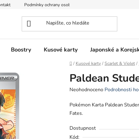
ntakt
Podmínky ochrany osobních údajů
Režim Dovolená
Boostry
Kusové karty
Japonské a Korejs
Domů
/
Kusové karty
/
Scarlet & Violet
/
Paldean Stud
Průměrné
Neohodnoceno
Podrobnosti ho
hodnocení
Pokémon Karta Paldean Student
produktu
Fates.
je
0,0
Dostupnost
z
Kód: