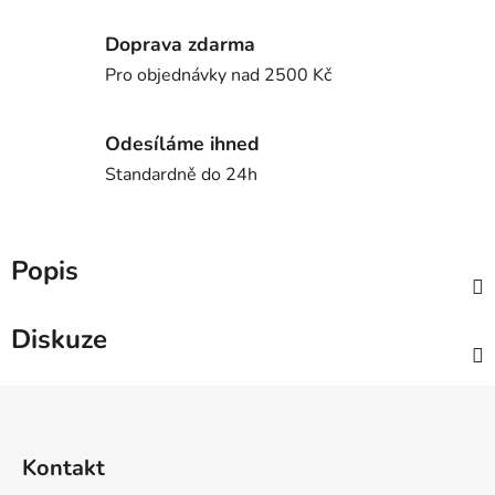
Doprava zdarma
Pro objednávky nad 2500 Kč
Odesíláme ihned
Standardně do 24h
Popis
Diskuze
Z
á
p
Kontakt
a