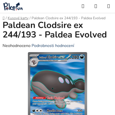
Přejít
Hledat
NÁKUP
na
KOŠÍK
obsah
Domů
/
Kusové karty
/
Paldean Clodsire ex 244/193 - Paldea Evolved
Paldean Clodsire ex
244/193 - Paldea Evolved
Průměrné
Neohodnoceno
Podrobnosti hodnocení
hodnocení
produktu
je
0,0
z
5
hvězdiček.