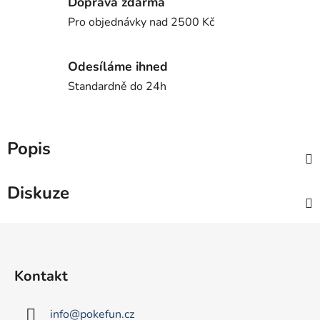
Doprava zdarma
Pro objednávky nad 2500 Kč
Odesíláme ihned
Standardně do 24h
Popis
Diskuze
Z
á
p
Kontakt
a
t
info
@
pokefun.cz