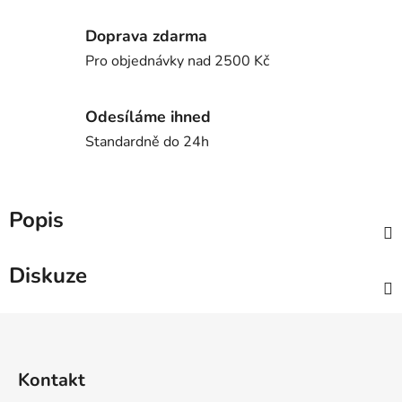
Doprava zdarma
Pro objednávky nad 2500 Kč
Odesíláme ihned
Standardně do 24h
Popis
Diskuze
Z
á
p
Kontakt
a