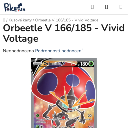
Přejít
Hledat
NÁKUP
na
KOŠÍK
obsah
Domů
/
Kusové karty
/
Orbeetle V 166/185 - Vivid Voltage
Orbeetle V 166/185 - Vivid
Voltage
Průměrné
Neohodnoceno
Podrobnosti hodnocení
hodnocení
produktu
je
0,0
z
5
hvězdiček.