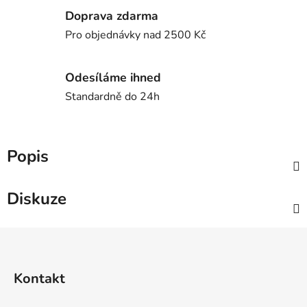
Doprava zdarma
Pro objednávky nad 2500 Kč
Odesíláme ihned
Standardně do 24h
Popis
Diskuze
Z
á
p
Kontakt
a