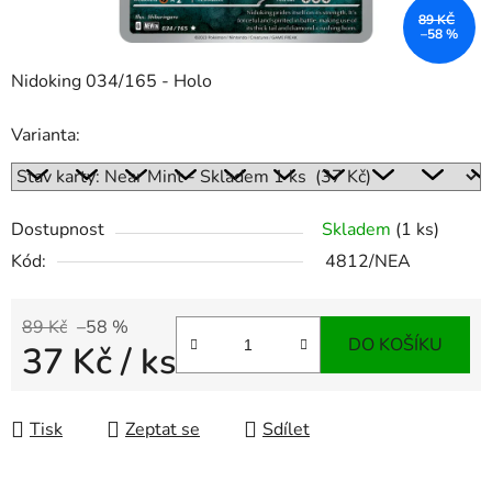
89 KČ
–58 %
Nidoking 034/165 - Holo
Varianta:
Dostupnost
Skladem
(1 ks)
Kód:
4812/NEA
89 Kč
–58 %
DO KOŠÍKU
37 Kč
/ ks
Měrná cena:
Tisk
Zeptat se
Sdílet