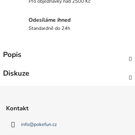
Pro objednávky nad 2500 Kč
Odesíláme ihned
Standardně do 24h
Popis
Diskuze
Z
á
p
Kontakt
a
t
info
@
pokefun.cz
í