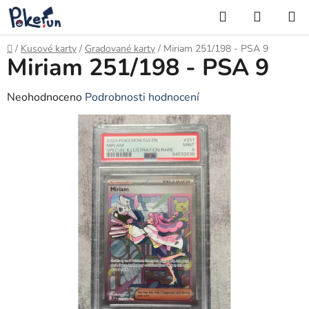
Přejít
Hledat
NÁKUP
na
KOŠÍK
obsah
Domů
/
Kusové karty
/
Gradované karty
/
Miriam 251/198 - PSA 9
Miriam 251/198 - PSA 9
Průměrné
Neohodnoceno
Podrobnosti hodnocení
hodnocení
produktu
je
0,0
z
5
hvězdiček.