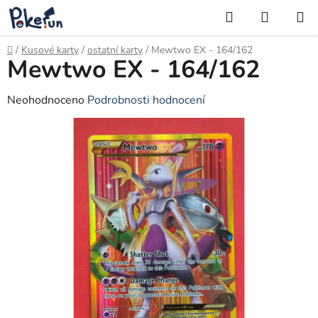
Přejít
Hledat
NÁKUP
na
KOŠÍK
obsah
Domů
/
Kusové karty
/
ostatní karty
/
Mewtwo EX - 164/162
Mewtwo EX - 164/162
Průměrné
Neohodnoceno
Podrobnosti hodnocení
hodnocení
produktu
je
0,0
z
5
hvězdiček.