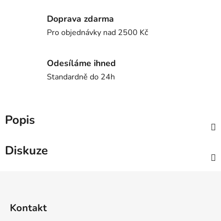
Doprava zdarma
Pro objednávky nad 2500 Kč
Odesíláme ihned
Standardně do 24h
Popis
Diskuze
Z
á
p
Kontakt
a