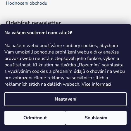
Hodnocení obchodu
Odebírat newsletter
Na vašem soukromí nám záleží!
Vložte svůj e-mail a my vám budeme zasílat informace o
nových produktech na našem e-shopu.
Na našem webu používáme soubory cookies, abychom
Vám umožnili pohodlné prohlížení webu a díky analýze
E-mail
provozu webu neustále zlepšovali jeho funkce, výkon a
použitelnost.
Kliknutím na tlačítko „Rozumím“ souhlasíte
Vložením e-mailu souhlasíte s
podmínkami ochrany
s využíváním cookies a předáním údajů o chování na webu
osobních údajů
pro zobrazení cílené reklamy na sociálních sítích a
reklamních sítích na dalších webech.
Více informací
PŘIHLÁSIT SE
Nastavení
Odmítnout
Souhlasím
Vytvořil Shoptet
Copyright 2026
Pokefun.cz
. Všechna práva vyhrazena.