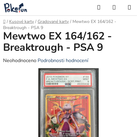
Přejít
Hledat
NÁKUP
na
KOŠÍK
obsah
Domů
/
Kusové karty
/
Gradované karty
/
Mewtwo EX 164/162 -
Breaktrough - PSA 9
Mewtwo EX 164/162 -
Breaktrough - PSA 9
Průměrné
Neohodnoceno
Podrobnosti hodnocení
hodnocení
produktu
je
0,0
z
5
hvězdiček.