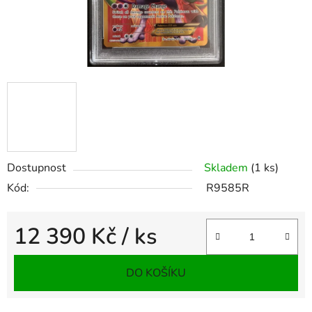
Dostupnost
Skladem
(1 ks)
Kód:
R9585R
12 390 Kč
/ ks
Měrná cena:
DO KOŠÍKU