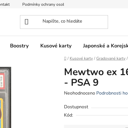
ntakt
Podmínky ochrany osobních údajů
Režim Dovolená
Boostry
Kusové karty
Japonské a Korejs
Domů
/
Kusové karty
/
Gradované karty
/
Mewtwo ex 16
- PSA 9
Průměrné
Neohodnoceno
Podrobnosti ho
hodnocení
Dostupnost
produktu
Kód:
je
0,0