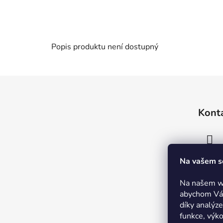
Popis produktu není dostupný
Z
á
Kont
p
a
t
í
Na vašem s
Na našem w
abychom Vám
díky analýz
funkce, výk