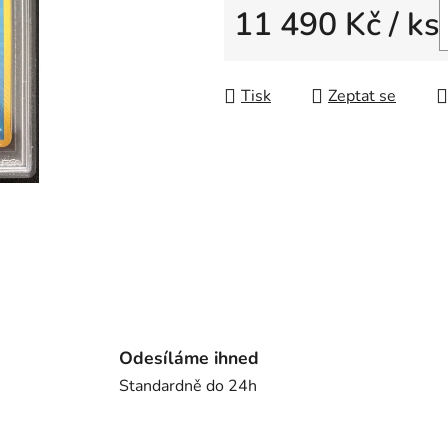
z
11 490 Kč
/ ks
5
Měrná cena:
hvězdiček.
Tisk
Zeptat se
Odesíláme ihned
Standardně do 24h