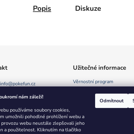
Popis
Diskuze
akt
Užitečné informace
Věrnostní program
info
@
pokefun.cz
Obchodní podmínky
oukromí nám záleží!
+420 735 078 409
Kontakt
Odmítnout
Podmínky ochrany osobních 
ebu používáme soubory cookies,
 umožnili pohodlné prohlížení webu a
Režim Dovolená
e provozu webu neustále zlepšovali jeho
Hodnocení obchodu
on a použitelnost.
Kliknutím na tlačítko