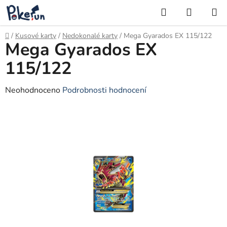
Přejít
Hledat
NÁKUP
na
KOŠÍK
obsah
Domů
/
Kusové karty
/
Nedokonalé karty
/
Mega Gyarados EX 115/122
Mega Gyarados EX
115/122
Průměrné
Neohodnoceno
Podrobnosti hodnocení
hodnocení
produktu
je
0,0
z
5
hvězdiček.