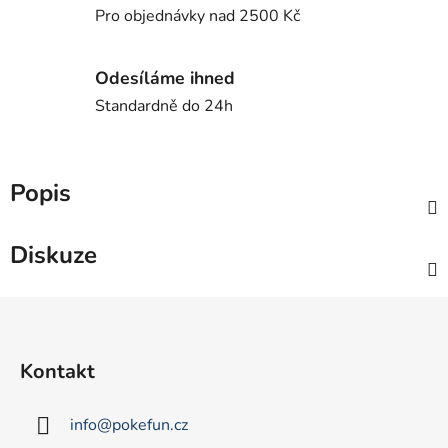
Pro objednávky nad 2500 Kč
Odesíláme ihned
Standardně do 24h
Popis
Diskuze
Z
á
p
Kontakt
a
t
info
@
pokefun.cz
í