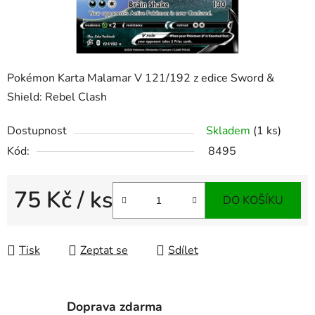
Pokémon Karta Malamar V 121/192 z edice Sword &
Shield: Rebel Clash
Dostupnost
Skladem
(1 ks)
Kód:
8495
75 Kč
/ ks
DO KOŠÍKU
Měrná cena:
Tisk
Zeptat se
Sdílet
Doprava zdarma