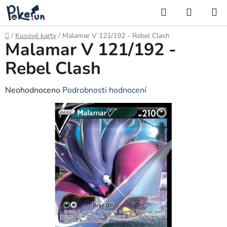
Přejít
Hledat
NÁKUP
na
KOŠÍK
obsah
Domů
/
Kusové karty
/
Malamar V 121/192 - Rebel Clash
Malamar V 121/192 -
Rebel Clash
Průměrné
Neohodnoceno
Podrobnosti hodnocení
hodnocení
produktu
je
0,0
z
5
hvězdiček.