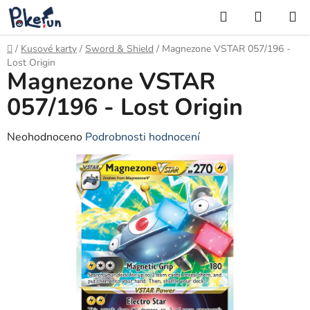
Přejít
Hledat
NÁKUP
na
KOŠÍK
obsah
Domů
/
Kusové karty
/
Sword & Shield
/
Magnezone VSTAR 057/196 -
Lost Origin
Magnezone VSTAR
057/196 - Lost Origin
Průměrné
Neohodnoceno
Podrobnosti hodnocení
hodnocení
produktu
je
0,0
z
5
hvězdiček.