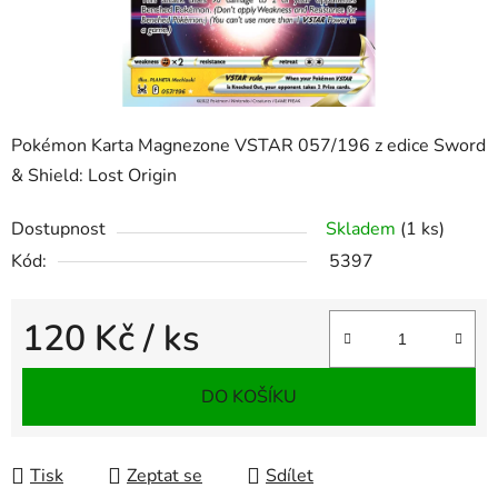
Pokémon Karta Magnezone VSTAR 057/196 z edice Sword
& Shield: Lost Origin
Dostupnost
Skladem
(1 ks)
Kód:
5397
120 Kč
/ ks
Měrná cena:
DO KOŠÍKU
Tisk
Zeptat se
Sdílet