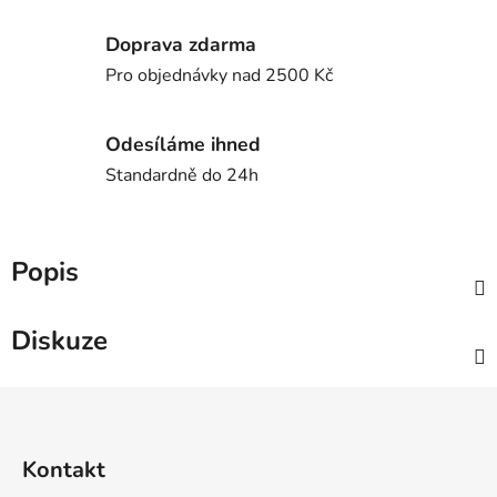
Doprava zdarma
Pro objednávky nad 2500 Kč
Odesíláme ihned
Standardně do 24h
Popis
Diskuze
Z
á
p
Kontakt
a