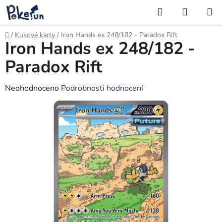
Přejít
Hledat
NÁKUP
na
KOŠÍK
obsah
Domů
/
Kusové karty
/
Iron Hands ex 248/182 - Paradox Rift
Iron Hands ex 248/182 -
Paradox Rift
Průměrné
Neohodnoceno
Podrobnosti hodnocení
hodnocení
produktu
je
0,0
z
5
hvězdiček.