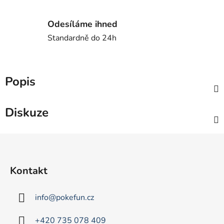
Odesíláme ihned
Standardně do 24h
Popis
Diskuze
Z
á
p
Kontakt
a
t
info
@
pokefun.cz
í
+420 735 078 409