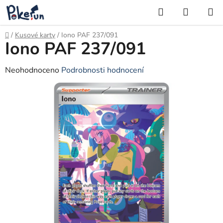
Přejít
Hledat
NÁKUP
na
KOŠÍK
obsah
Domů
/
Kusové karty
/
Iono PAF 237/091
Iono PAF 237/091
Průměrné
Neohodnoceno
Podrobnosti hodnocení
hodnocení
produktu
je
0,0
z
5
hvězdiček.