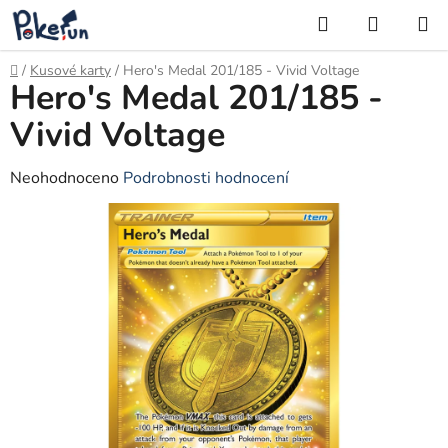
Přejít
Hledat
NÁKUP
na
KOŠÍK
obsah
Domů
/
Kusové karty
/
Hero's Medal 201/185 - Vivid Voltage
Hero's Medal 201/185 -
Vivid Voltage
Průměrné
Neohodnoceno
Podrobnosti hodnocení
hodnocení
produktu
je
0,0
z
5
hvězdiček.