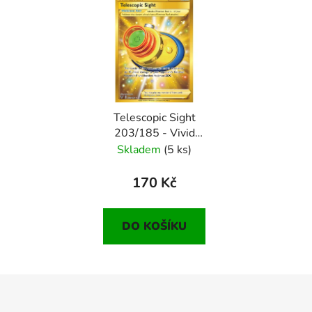
Telescopic Sight
203/185 - Vivid
Voltage
Skladem
(5 ks)
170 Kč
DO KOŠÍKU
Z
á