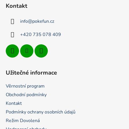
p
Kontakt
a
t
info
@
pokefun.cz
í
+420 735 078 409
Užitečné informace
Věrnostní program
Obchodní podmínky
Kontakt
Podmínky ochrany osobních údajů
Režim Dovolená