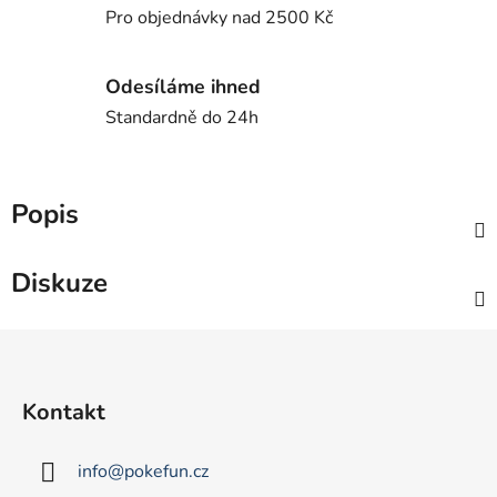
Pro objednávky nad 2500 Kč
Odesíláme ihned
Standardně do 24h
Popis
Diskuze
Z
á
p
Kontakt
a
t
info
@
pokefun.cz
í