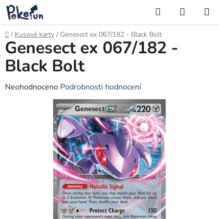
Přejít
Hledat
NÁKUP
na
KOŠÍK
obsah
Domů
/
Kusové karty
/
Genesect ex 067/182 - Black Bolt
Genesect ex 067/182 -
Black Bolt
Průměrné
Neohodnoceno
Podrobnosti hodnocení
hodnocení
produktu
je
0,0
z
5
hvězdiček.