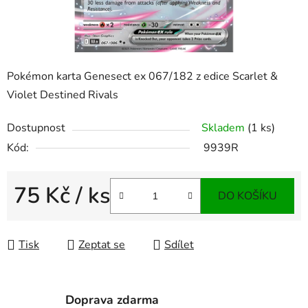
Pokémon karta Genesect ex 067/182 z edice Scarlet &
Violet Destined Rivals
Dostupnost
Skladem
(1 ks)
Kód:
9939R
75 Kč
/ ks
DO KOŠÍKU
Měrná cena:
Tisk
Zeptat se
Sdílet
Doprava zdarma