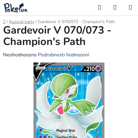
Přejít
Hledat
NÁKUP
na
KOŠÍK
obsah
Domů
/
Kusové karty
/
Gardevoir V 070/073 - Champion's Path
Gardevoir V 070/073 -
Champion's Path
Průměrné
Neohodnoceno
Podrobnosti hodnocení
hodnocení
produktu
je
0,0
z
5
hvězdiček.