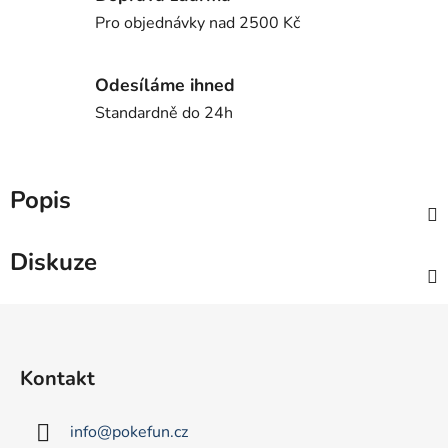
Pro objednávky nad 2500 Kč
Odesíláme ihned
Standardně do 24h
Popis
Diskuze
Z
á
p
Kontakt
a
t
info
@
pokefun.cz
í