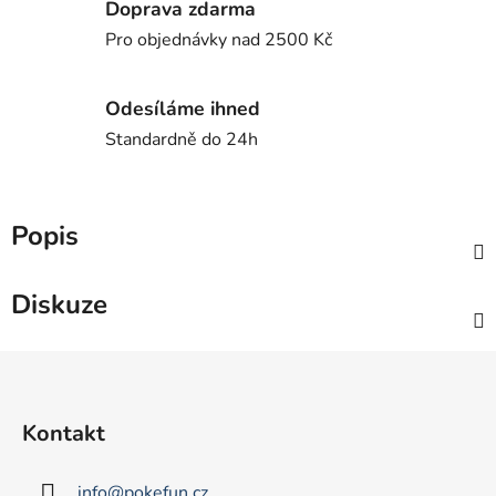
Doprava zdarma
Pro objednávky nad 2500 Kč
Odesíláme ihned
Standardně do 24h
Popis
Diskuze
Z
á
p
Kontakt
a
t
info
@
pokefun.cz