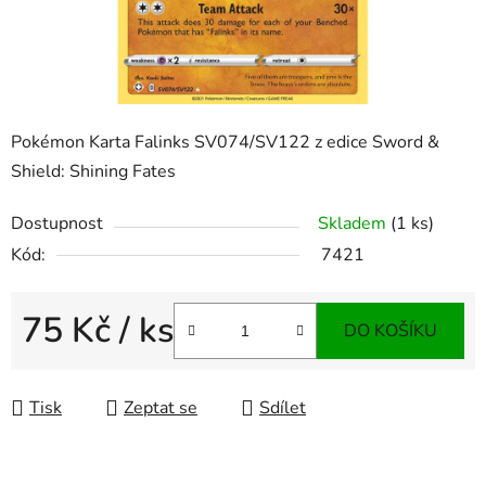
Pokémon Karta Falinks SV074/SV122 z edice Sword &
Shield: Shining Fates
Dostupnost
Skladem
(1 ks)
Kód:
7421
75 Kč
/ ks
DO KOŠÍKU
Měrná cena:
Tisk
Zeptat se
Sdílet