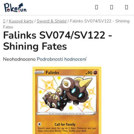
Přejít
Hledat
NÁKUP
na
KOŠÍK
obsah
Domů
/
Kusové karty
/
Sword & Shield
/
Falinks SV074/SV122 - Shining
Fates
Falinks SV074/SV122 -
Shining Fates
Průměrné
Neohodnoceno
Podrobnosti hodnocení
hodnocení
produktu
je
0,0
z
5
hvězdiček.