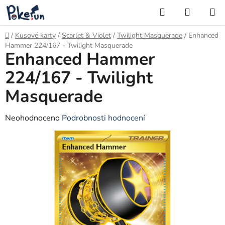
Přejít
Hledat
NÁKUP
na
KOŠÍK
obsah
Domů
/
Kusové karty
/
Scarlet & Violet
/
Twilight Masquerade
/
Enhanced
Hammer 224/167 - Twilight Masquerade
Enhanced Hammer
224/167 - Twilight
Masquerade
Průměrné
Neohodnoceno
Podrobnosti hodnocení
hodnocení
produktu
je
0,0
z
5
hvězdiček.