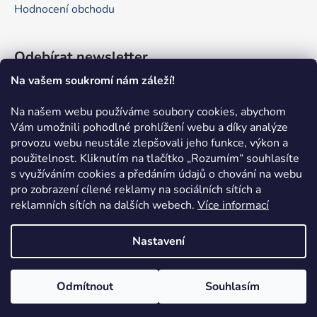
Hodnocení obchodu
Odebírat newsletter
Na vašem soukromí nám záleží!
Vložte svůj e-mail a my vám budeme zasílat informace o
nových produktech na našem e-shopu.
Na našem webu používáme soubory cookies, abychom
Vám umožnili pohodlné prohlížení webu a díky analýze
E-mail
provozu webu neustále zlepšovali jeho funkce, výkon a
použitelnost.
Kliknutím na tlačítko „Rozumím“ souhlasíte
Vložením e-mailu souhlasíte s
podmínkami ochrany
s využíváním cookies a předáním údajů o chování na webu
osobních údajů
pro zobrazení cílené reklamy na sociálních sítích a
reklamních sítích na dalších webech.
Více informací
PŘIHLÁSIT SE
Nastavení
Odmítnout
Souhlasím
Vytvořil Shoptet
Copyright 2026
Pokefun.cz
. Všechna práva vyhrazena.