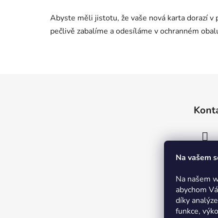
Abyste měli jistotu, že vaše nová karta dorazí 
pečlivě zabalíme a odesíláme v ochranném obalu
Z
á
Kont
p
a
t
í
Na vašem s
Na našem w
abychom Vám
díky analýz
funkce, výk