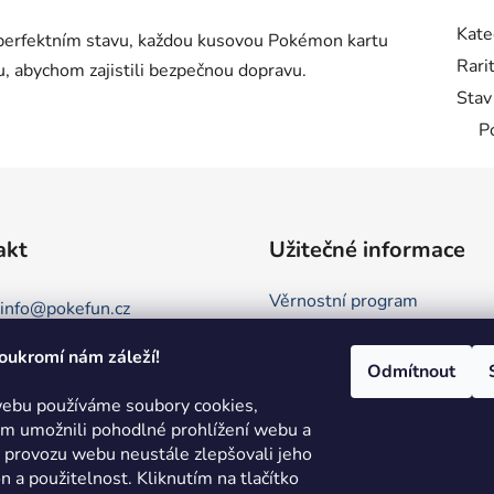
Kate
v perfektním stavu, každou kusovou Pokémon kartu
Rari
, abychom zajistili bezpečnou dopravu.
Stav
P
akt
Užitečné informace
Věrnostní program
info
@
pokefun.cz
Obchodní podmínky
oukromí nám záleží!
+420 735 078 409
Kontakt
Odmítnout
Podmínky ochrany osobních 
ebu používáme soubory cookies,
 umožnili pohodlné prohlížení webu a
Režim Dovolená
e provozu webu neustále zlepšovali jeho
Hodnocení obchodu
on a použitelnost.
Kliknutím na tlačítko