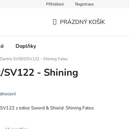
Přihlášení
Registrace
Hodnocení obchodu
PRÁZDNÝ KOŠÍK
NÁKUPNÍ
KOŠÍK
ké
Doplňky
Dartrix SV002/SV122 - Shining Fates
/SV122 - Shining
dnocení
2/SV122
z edice Sword & Shield: Shining Fates