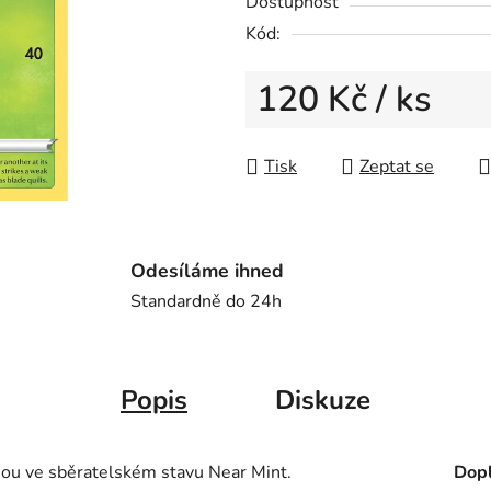
Dostupnost
z
Kód:
5
hvězdiček.
120 Kč
/ ks
Měrná cena:
Tisk
Zeptat se
Odesíláme ihned
Standardně do 24h
Popis
Diskuze
sou ve sběratelském stavu Near Mint.
Dopl