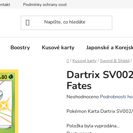
ntakt
Podmínky ochrany osobních údajů
Režim Dovolená
Boostry
Kusové karty
Japonské a Korejs
Domů
/
Kusové karty
/
Sword & Shield
/
Dartrix SV002
Fates
Průměrné
Neohodnoceno
Podrobnosti ho
hodnocení
Pokémon Karta
Dartrix SV00
produktu
je
Položka byla vyprodána…
0,0