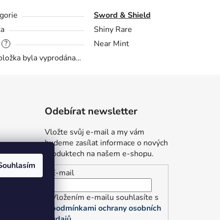
gorie
Sword & Shield
ta
Shiny Rare
Near Mint
?
oložka byla vyprodána…
Odebírat newsletter
Vložte svůj e-mail a my vám
budeme zasílat informace o nových
produktech na našem e-shopu.
Souhlasím
E-mail
údajů
Vložením e-mailu souhlasíte s
podmínkami ochrany osobních
údajů