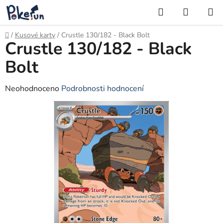
Přejít
Hledat
NÁKUP
na
KOŠÍK
obsah
Domů
/
Kusové karty
/
Crustle 130/182 - Black Bolt
Crustle 130/182 - Black
Bolt
Průměrné
Neohodnoceno
Podrobnosti hodnocení
hodnocení
produktu
je
0,0
z
5
hvězdiček.