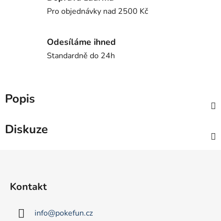
Pro objednávky nad 2500 Kč
Odesíláme ihned
Standardně do 24h
Popis
Diskuze
Z
á
p
Kontakt
a
t
info
@
pokefun.cz
í