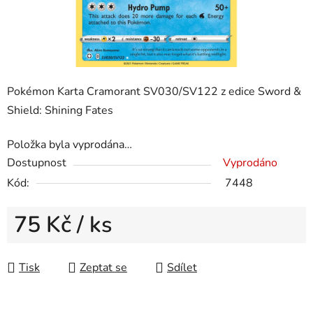
Pokémon Karta Cramorant SV030/SV122 z edice Sword &
Shield: Shining Fates
Položka byla vyprodána…
Dostupnost
Vyprodáno
Kód:
7448
75 Kč
/ ks
Měrná cena:
Tisk
Zeptat se
Sdílet