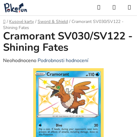
Přejít
Hledat
NÁKUP
na
KOŠÍK
obsah
Domů
/
Kusové karty
/
Sword & Shield
/
Cramorant SV030/SV122 -
Shining Fates
Cramorant SV030/SV122 -
Shining Fates
Průměrné
Neohodnoceno
Podrobnosti hodnocení
hodnocení
produktu
je
0,0
z
5
hvězdiček.