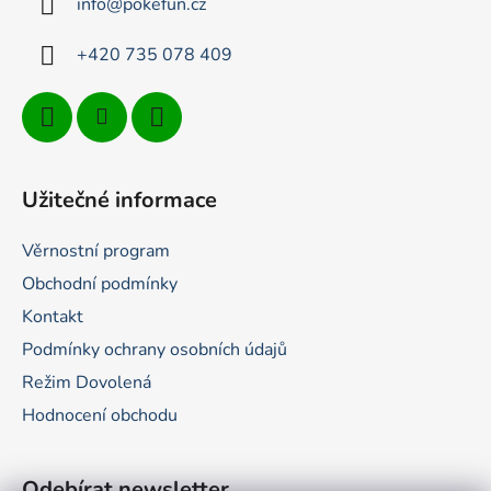
info
@
pokefun.cz
í
+420 735 078 409
Užitečné informace
Věrnostní program
Obchodní podmínky
Kontakt
Podmínky ochrany osobních údajů
Režim Dovolená
Hodnocení obchodu
Odebírat newsletter