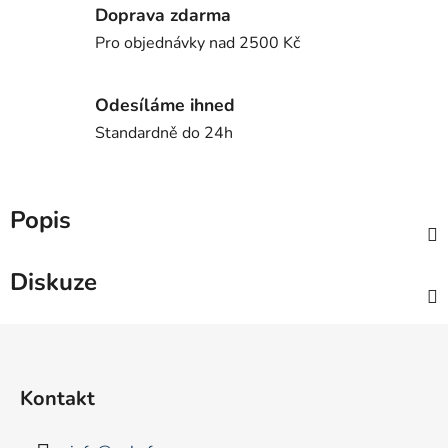
Doprava zdarma
Pro objednávky nad 2500 Kč
Odesíláme ihned
Standardně do 24h
Popis
Diskuze
Z
á
p
Kontakt
a
t