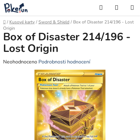
Přejít
Hledat
NÁKUP
na
KOŠÍK
obsah
Domů
/
Kusové karty
/
Sword & Shield
/
Box of Disaster 214/196 - Lost
Origin
Box of Disaster 214/196 -
Lost Origin
Průměrné
Neohodnoceno
Podrobnosti hodnocení
hodnocení
produktu
je
0,0
z
5
hvězdiček.