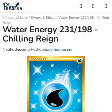
Přejít
Hledat
NÁKUP
na
KOŠÍK
obsah
Domů
/
Kusové karty
/
Sword & Shield
/
Water Energy 231/198 - Chilling
Reign
Water Energy 231/198 -
Chilling Reign
Průměrné
Neohodnoceno
Podrobnosti hodnocení
hodnocení
produktu
je
0,0
z
5
hvězdiček.