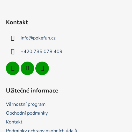
Z
á
p
Kontakt
a
t
info
@
pokefun.cz
í
+420 735 078 409
Užitečné informace
Věrnostní program
Obchodní podmínky
Kontakt
Podmínky ochrany osobních údajů