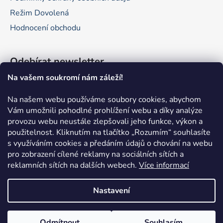
Režim Dovolená
Hodnocení obchodu
Odebírat newsletter
Na vašem soukromí nám záleží!
Vložte svůj e-mail a my vám budeme zasílat informace o
nových produktech na našem e-shopu.
Na našem webu používáme soubory cookies, abychom
Vám umožnili pohodlné prohlížení webu a díky analýze
E-mail
provozu webu neustále zlepšovali jeho funkce, výkon a
použitelnost.
Kliknutím na tlačítko „Rozumím“ souhlasíte
Vložením e-mailu souhlasíte s
podmínkami ochrany
s využíváním cookies a předáním údajů o chování na webu
osobních údajů
pro zobrazení cílené reklamy na sociálních sítích a
reklamních sítích na dalších webech.
Více informací
PŘIHLÁSIT SE
Nastavení
Odmítnout
Souhlasím