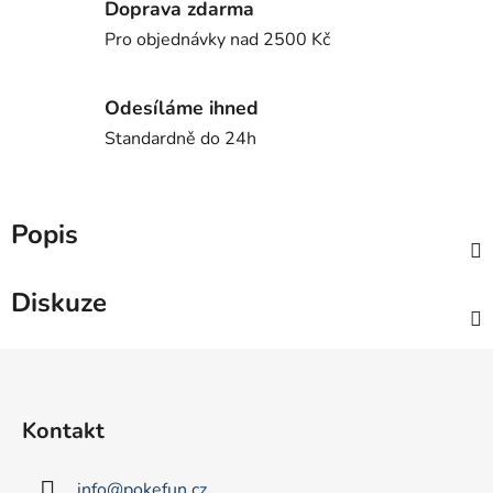
Doprava zdarma
Pro objednávky nad 2500 Kč
Odesíláme ihned
Standardně do 24h
Popis
Diskuze
Z
á
p
Kontakt
a
t
info
@
pokefun.cz