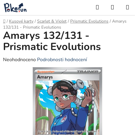
Přejít
Hledat
NÁKUP
na
KOŠÍK
obsah
Domů
/
Kusové karty
/
Scarlet & Violet
/
Prismatic Evolutions
/
Amarys
132/131 - Prismatic Evolutions
Amarys 132/131 -
Prismatic Evolutions
Průměrné
Neohodnoceno
Podrobnosti hodnocení
hodnocení
produktu
je
0,0
z
5
hvězdiček.