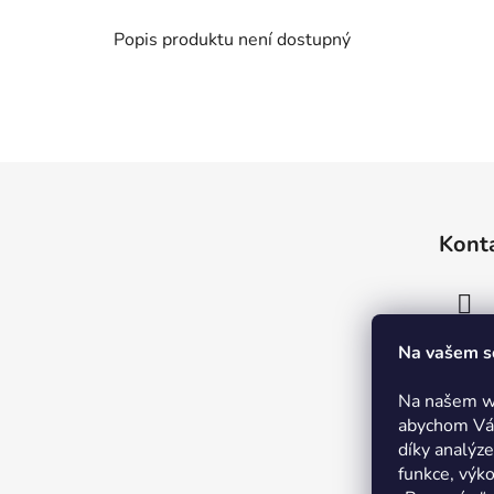
Popis produktu není dostupný
Z
á
Kont
p
a
t
í
Na vašem s
Na našem w
abychom Vám
díky analýz
funkce, výk