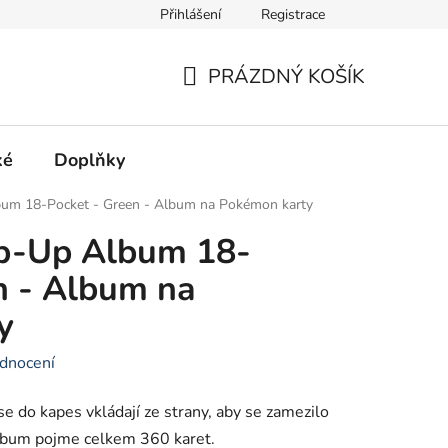
Přihlášení
Registrace
Hodnocení obchodu
PRÁZDNÝ KOŠÍK
NÁKUPNÍ
KOŠÍK
ké
Doplňky
um 18-Pocket - Green - Album na Pokémon karty
p-Up Album 18-
n - Album na
y
dnocení
se do kapes vkládají ze strany, aby se zamezilo
Album pojme celkem 360 karet.