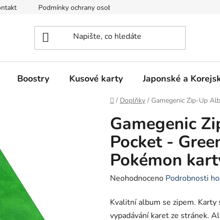
ntakt
Podmínky ochrany osobních údajů
Režim Dovolená
Boostry
Kusové karty
Japonské a Korejs
Domů
/
Doplňky
/
Gamegenic Zip-Up Alb
Gamegenic Zi
Pocket - Gree
Pokémon kart
Průměrné
Neohodnoceno
Podrobnosti ho
hodnocení
Kvalitní album se zipem. Karty 
produktu
vypadávání karet ze stránek. 
je