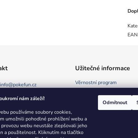
Dopl
Kate
EAN
akt
Užitečné informace
Věrnostní program
info
@
pokefun.cz
Obchodní podmínky
oukromí nám záleží!
+420 735 078 409
Kontakt
Odmítnout
Podmínky ochrany osobních 
ebu používáme soubory cookies,
 umožnili pohodlné prohlížení webu a
Režim Dovolená
e provozu webu neustále zlepšovali jeho
Hodnocení obchodu
on a použitelnost.
Kliknutím na tlačítko