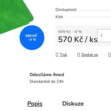
0,0
Dostupnost
z
Kód:
5
hvězdiček.
599 Kč
–4 %
599 KČ
570 Kč
/ ks
–4 %
Měrná cena:
Tisk
Zeptat se
Odesíláme ihned
Standardně do 24h
Popis
Diskuze