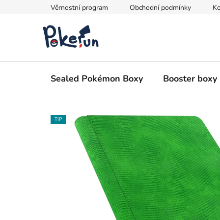
Přejít
Věrnostní program
Obchodní podmínky
Ko
na
obsah
Sealed Pokémon Boxy
Booster boxy
TIP